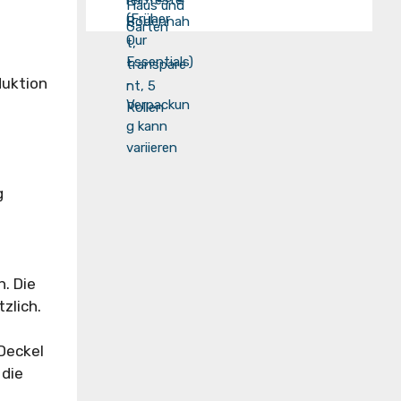
duktion
g
. Die
zlich.
Deckel
 die