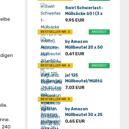
Swirl Schwerlast-
Müllsäcke 60 l (3 x
gelbe
12 Beutel...
9,95 EUR
BESTSELLER NR. 3
ANGEBOT
by Amazon
Müllbeutel 20 x 50
L (Früher Our...
0,61 EUR
ndigen
BESTSELLER NR. 4
ANGEBOT
ja! 125
Müllbeutel/Mülltü
ten mit
7,03 EUR
Tragegriff...
BESTSELLER NR. 5
lle.
by Amazon
Müllbeutel 30 x 25
onne.
L (Früher Our...
0,65 EUR
t 240