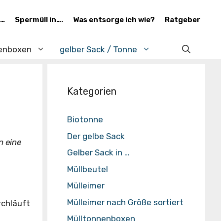
 …
Spermüll in….
Was entsorge ich wie?
Ratgeber
enboxen
gelber Sack / Tonne
Kategorien
Biotonne
Der gelbe Sack
n eine
Gelber Sack in …
Müllbeutel
Mülleimer
Mülleimer nach Größe sortiert
rchläuft
Mülltonnenboxen