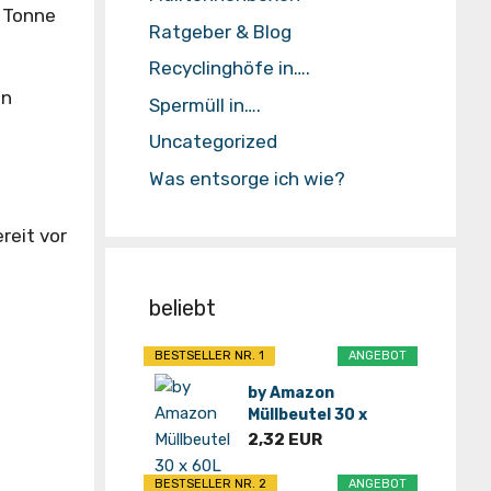
e Tonne
Ratgeber & Blog
Recyclinghöfe in….
en
Spermüll in….
Uncategorized
Was entsorge ich wie?
reit vor
beliebt
BESTSELLER NR. 1
ANGEBOT
by Amazon
Müllbeutel 30 x
60L*
2,32 EUR
BESTSELLER NR. 2
ANGEBOT