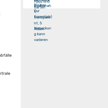
t
bfälle
ntrale