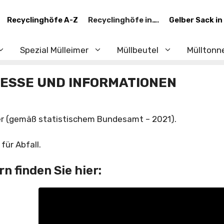
Recyclinghöfe A-Z
Recyclinghöfe in….
Gelber Sack in
Spezial Mülleimer
Müllbeutel
Mülltonn
RESSE UND INFORMATIONEN
er (gemäß statistischem Bundesamt – 2021).
ür Abfall.
n finden Sie hier: