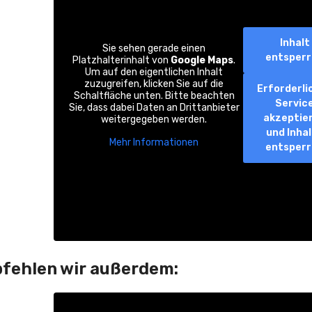
Inhalt
Sie sehen gerade einen
entsper
Platzhalterinhalt von
Google Maps
.
Um auf den eigentlichen Inhalt
zuzugreifen, klicken Sie auf die
Erforderli
Schaltfläche unten. Bitte beachten
Servic
Sie, dass dabei Daten an Drittanbieter
akzeptie
weitergegeben werden.
und Inha
Mehr Informationen
entsper
pfehlen wir außerdem: