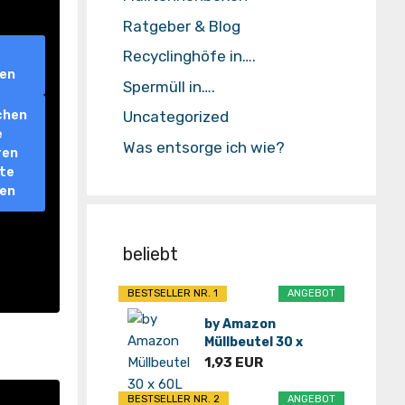
Ratgeber & Blog
Recyclinghöfe in….
ren
Spermüll in….
Uncategorized
chen
e
Was entsorge ich wie?
ren
lte
ren
beliebt
BESTSELLER NR. 1
ANGEBOT
by Amazon
Müllbeutel 30 x
60L*
1,93 EUR
BESTSELLER NR. 2
ANGEBOT