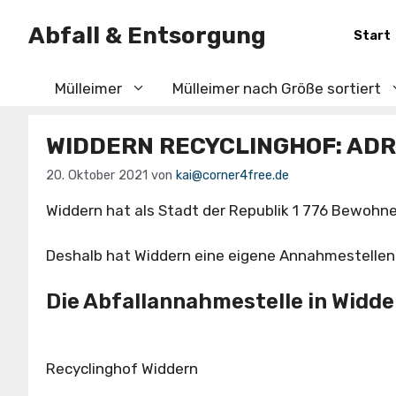
Zum
Abfall & Entsorgung
Inhalt
Start
springen
Mülleimer
Mülleimer nach Größe sortiert
WIDDERN RECYCLINGHOF: AD
20. Oktober 2021
von
kai@corner4free.de
Widdern hat als Stadt der Republik 1 776 Bewohn
Deshalb hat Widdern eine eigene Annahmestellen f
Die Abfallannahmestelle in Widder
Recyclinghof Widdern