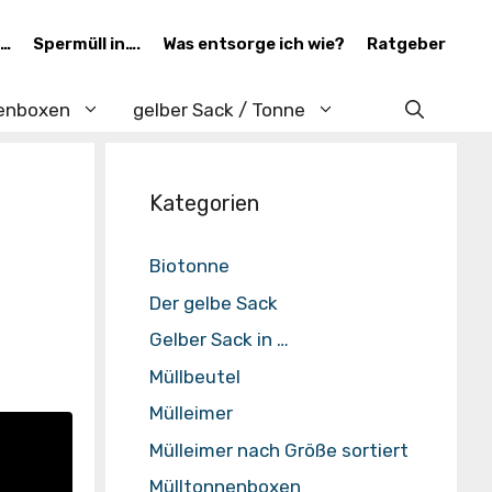
 …
Spermüll in….
Was entsorge ich wie?
Ratgeber
enboxen
gelber Sack / Tonne
Kategorien
Biotonne
Der gelbe Sack
Gelber Sack in …
Müllbeutel
Mülleimer
Mülleimer nach Größe sortiert
Mülltonnenboxen