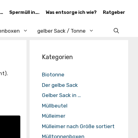
 …
Spermüll in….
Was entsorge ich wie?
Ratgeber
enboxen
gelber Sack / Tonne
Kategorien
mt).
Biotonne
Der gelbe Sack
Gelber Sack in …
Müllbeutel
Mülleimer
Mülleimer nach Größe sortiert
Mülltonnenboxen