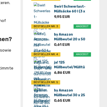
eren.
Swirl Schwerlast-
Müllsäcke 60 l (3 x
12 Beutel...
9,95 EUR
ghof
BESTSELLER NR. 3
ANGEBOT
by Amazon
men?
Müllbeutel 20 x 50
L (Früher Our...
0,61 EUR
 sowie
BESTSELLER NR. 4
ANGEBOT
ja! 125
Müllbeutel/Mülltü
stimmte
ten mit
6,86 EUR
Tragegriff...
BESTSELLER NR. 5
by Amazon
Müllbeutel 30 x 25
L (Früher Our...
0,65 EUR