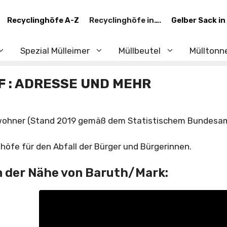
Recyclinghöfe A-Z
Recyclinghöfe in….
Gelber Sack in
Spezial Mülleimer
Müllbeutel
Mülltonn
 : ADRESSE UND MEHR
inwohner (Stand 2019 gemäß dem Statistischem Bundesa
öfe für den Abfall der Bürger und Bürgerinnen.
n der Nähe von Baruth/Mark: