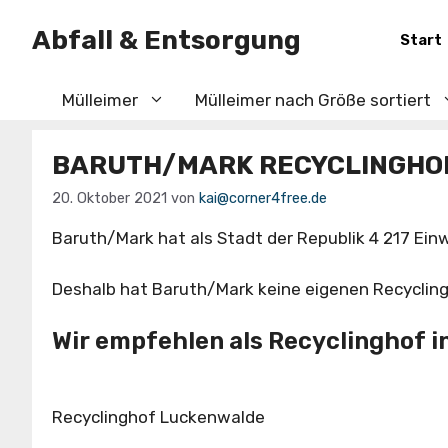
Zum
Abfall & Entsorgung
Inhalt
Start
springen
Mülleimer
Mülleimer nach Größe sortiert
BARUTH/MARK RECYCLINGHOF
20. Oktober 2021
von
kai@corner4free.de
Baruth/Mark hat als Stadt der Republik 4 217 E
Deshalb hat Baruth/Mark keine eigenen Recyclingh
Wir empfehlen als Recyclinghof i
Recyclinghof Luckenwalde