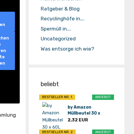
Ratgeber & Blog
Recyclinghöfe in….
ren
Spermüll in….
Uncategorized
chen
e
Was entsorge ich wie?
ren
lte
ren
beliebt
BESTSELLER NR. 1
ANGEBOT
by Amazon
Müllbeutel 30 x
ammlung
60L*
2,32 EUR
BESTSELLER NR. 2
ANGEBOT