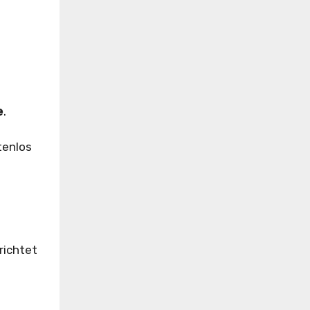
e
.
tenlos
richtet