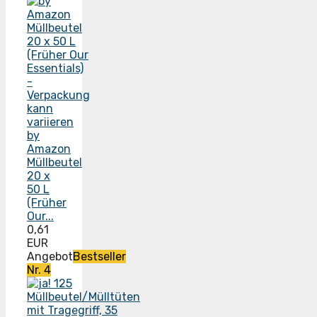
by
Amazon
Müllbeutel
20 x
50 L
(Früher
Our...
0,61
EUR
Angebot
Bestseller
Nr. 4