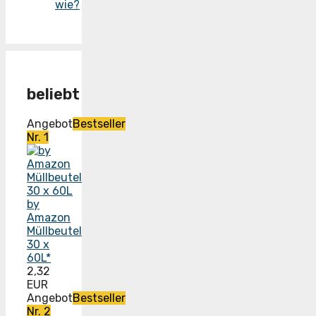
wie?
beliebt
Angebot
Bestseller
Nr. 1
by
Amazon
Müllbeutel
30 x
60L*
2,32
EUR
Angebot
Bestseller
Nr. 2