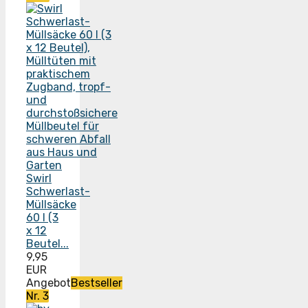
Swirl
Schwerlast-
Müllsäcke
60 l (3
x 12
Beutel...
9,95
EUR
Angebot
Bestseller
Nr. 3