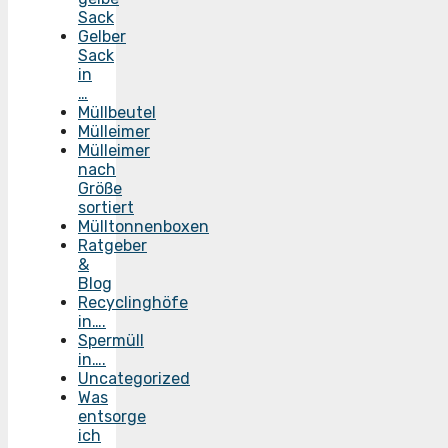
Sack
Gelber
Sack
in
…
Müllbeutel
Mülleimer
Mülleimer
nach
Größe
sortiert
Mülltonnenboxen
Ratgeber
&
Blog
Recyclinghöfe
in….
Spermüll
in….
Uncategorized
Was
entsorge
ich