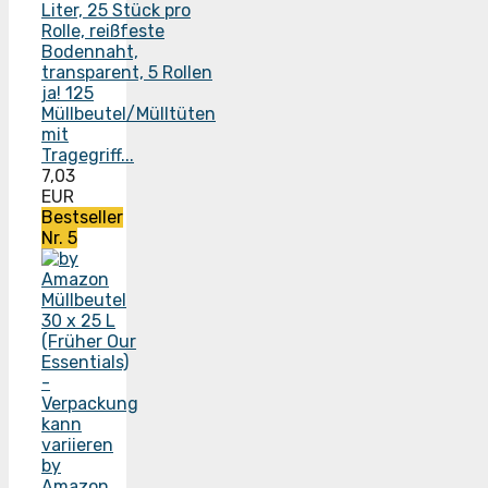
ja! 125
Müllbeutel/Mülltüten
mit
Tragegriff...
7,03
EUR
Bestseller
Nr. 5
by
Amazon