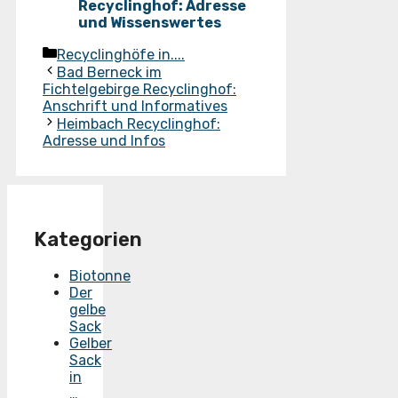
Recyclinghof: Adresse
und Wissenswertes
Kategorien
Recyclinghöfe in....
Bad Berneck im
Fichtelgebirge Recyclinghof:
Anschrift und Informatives
Heimbach Recyclinghof:
Adresse und Infos
Kategorien
Biotonne
Der
gelbe
Sack
Gelber
Sack
in
…