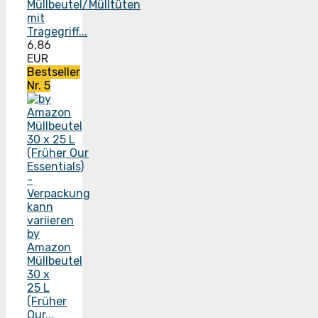
Müllbeutel/Mülltüten
mit
Tragegriff...
6,86
EUR
Bestseller
Nr. 5
by
Amazon
Müllbeutel
30 x
25 L
(Früher
Our...