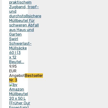
Swirl
Schwerlast-
Müllsäcke
60 l (3
x 12
Beutel...
9,95
EUR
Angebot
Bestseller
Nr. 3