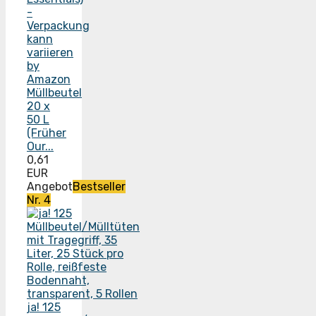
by
Amazon
Müllbeutel
20 x
50 L
(Früher
Our...
0,61
EUR
Angebot
Bestseller
Nr. 4
ja! 125