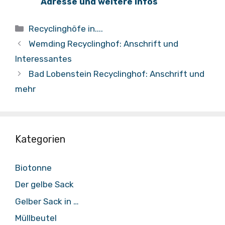
Adresse und weitere Infos
Kategorien
Recyclinghöfe in....
Wemding Recyclinghof: Anschrift und
Interessantes
Bad Lobenstein Recyclinghof: Anschrift und
mehr
Kategorien
Biotonne
Der gelbe Sack
Gelber Sack in …
Müllbeutel