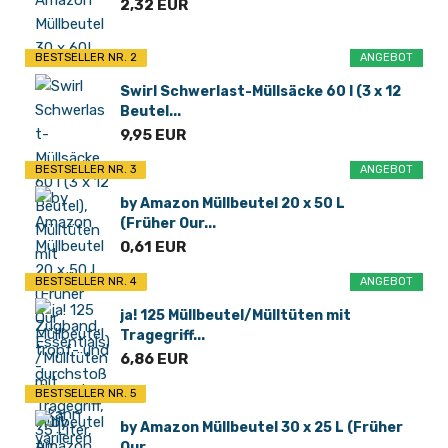
2,32 EUR
BESTSELLER NR. 2
ANGEBOT
Swirl Schwerlast-Müllsäcke 60 l (3 x 12
Beutel...
9,95 EUR
BESTSELLER NR. 3
ANGEBOT
by Amazon Müllbeutel 20 x 50 L
(Früher Our...
0,61 EUR
BESTSELLER NR. 4
ANGEBOT
ja! 125 Müllbeutel/Mülltüten mit
Tragegriff...
6,86 EUR
BESTSELLER NR. 5
by Amazon Müllbeutel 30 x 25 L (Früher
Our...