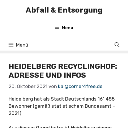
Zum
Abfall & Entsorgung
Inhalt
springen
Menu
Menü
HEIDELBERG RECYCLINGHOF:
ADRESSE UND INFOS
20. Oktober 2021
von
kai@corner4free.de
Heidelberg hat als Stadt Deutschlands 161 485
Bewohner (gemäß statistischem Bundesamt –
2021).
Aus diesem Grund betreibt Heidelberg eigene