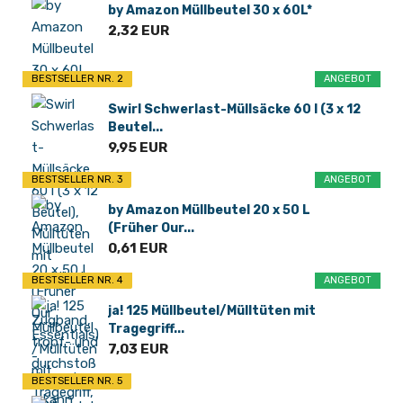
by Amazon Müllbeutel 30 x 60L*
2,32 EUR
BESTSELLER NR. 2
ANGEBOT
Swirl Schwerlast-Müllsäcke 60 l (3 x 12
Beutel...
9,95 EUR
BESTSELLER NR. 3
ANGEBOT
by Amazon Müllbeutel 20 x 50 L
(Früher Our...
0,61 EUR
BESTSELLER NR. 4
ANGEBOT
ja! 125 Müllbeutel/Mülltüten mit
Tragegriff...
7,03 EUR
BESTSELLER NR. 5