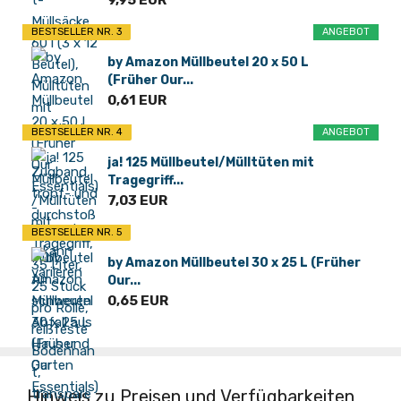
9,95 EUR
BESTSELLER NR. 3
ANGEBOT
by Amazon Müllbeutel 20 x 50 L
(Früher Our...
0,61 EUR
BESTSELLER NR. 4
ANGEBOT
ja! 125 Müllbeutel/Mülltüten mit
Tragegriff...
7,03 EUR
BESTSELLER NR. 5
by Amazon Müllbeutel 30 x 25 L (Früher
Our...
0,65 EUR
Hinweis zu Preisen und Verfügbarkeiten