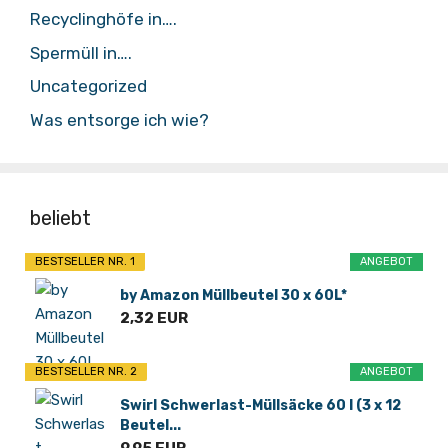
Recyclinghöfe in….
Spermüll in….
Uncategorized
Was entsorge ich wie?
beliebt
BESTSELLER NR. 1
ANGEBOT
by Amazon Müllbeutel 30 x 60L*
2,32 EUR
BESTSELLER NR. 2
ANGEBOT
Swirl Schwerlast-Müllsäcke 60 l (3 x 12
Beutel...