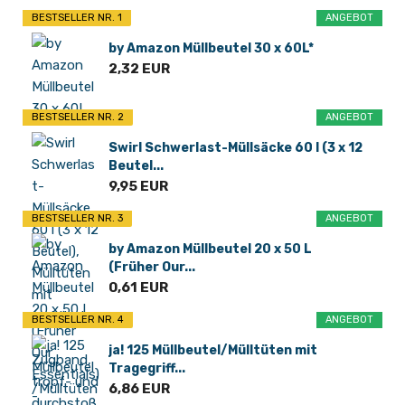
BESTSELLER NR. 1
ANGEBOT
by Amazon Müllbeutel 30 x 60L*
2,32 EUR
BESTSELLER NR. 2
ANGEBOT
Swirl Schwerlast-Müllsäcke 60 l (3 x 12
Beutel...
9,95 EUR
BESTSELLER NR. 3
ANGEBOT
by Amazon Müllbeutel 20 x 50 L
(Früher Our...
0,61 EUR
BESTSELLER NR. 4
ANGEBOT
ja! 125 Müllbeutel/Mülltüten mit
Tragegriff...
6,86 EUR