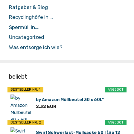
Ratgeber & Blog
Recyclinghöfe in….
Spermüll in….
Uncategorized
Was entsorge ich wie?
beliebt
BESTSELLER NR. 1
ANGEBOT
by Amazon Müllbeutel 30 x 60L*
2,32 EUR
BESTSELLER NR. 2
ANGEBOT
Swirl Schwerlast-Müllsäcke 60 l (3 x 12