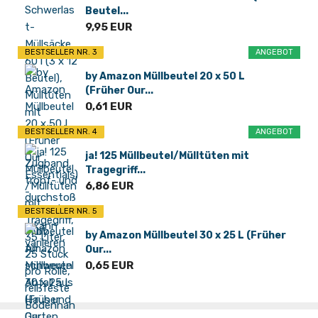
Beutel...
9,95 EUR
BESTSELLER NR. 3
ANGEBOT
by Amazon Müllbeutel 20 x 50 L
(Früher Our...
0,61 EUR
BESTSELLER NR. 4
ANGEBOT
ja! 125 Müllbeutel/Mülltüten mit
Tragegriff...
6,86 EUR
BESTSELLER NR. 5
by Amazon Müllbeutel 30 x 25 L (Früher
Our...
0,65 EUR