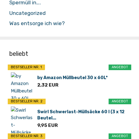
Spermüll in….
Uncategorized
Was entsorge ich wie?
beliebt
BESTSELLER NR. 1
ANGEBOT
by Amazon Müllbeutel 30 x 60L*
2,32 EUR
BESTSELLER NR. 2
ANGEBOT
Swirl Schwerlast-Müllsäcke 60 l (3 x 12
Beutel...
9,95 EUR
BESTSELLER NR. 3
ANGEBOT