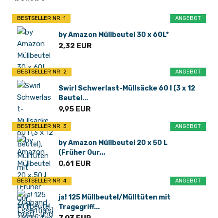
BESTSELLER NR. 1
ANGEBOT
by Amazon Müllbeutel 30 x 60L*
2,32 EUR
BESTSELLER NR. 2
ANGEBOT
Swirl Schwerlast-Müllsäcke 60 l (3 x 12
Beutel...
9,95 EUR
BESTSELLER NR. 3
ANGEBOT
by Amazon Müllbeutel 20 x 50 L
(Früher Our...
0,61 EUR
BESTSELLER NR. 4
ANGEBOT
ja! 125 Müllbeutel/Mülltüten mit
Tragegriff...