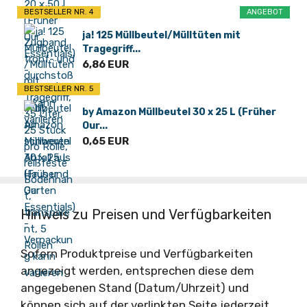
BESTSELLER NR. 4
ANGEBOT
ja! 125 Müllbeutel/Mülltüten mit
Tragegriff...
6,86 EUR
BESTSELLER NR. 5
by Amazon Müllbeutel 30 x 25 L (Früher
Our...
0,65 EUR
Hinweis zu Preisen und Verfügbarkeiten
Sofern Produktpreise und Verfügbarkeiten
angezeigt werden, entsprechen diese dem
angegebenen Stand (Datum/Uhrzeit) und
können sich auf der verlinkten Seite jederzeit