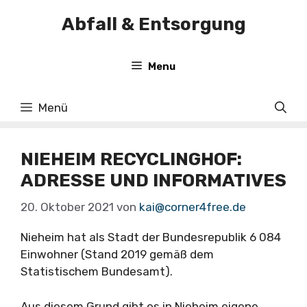
Zum
Abfall & Entsorgung
Inhalt
springen
Menu
Menü
NIEHEIM RECYCLINGHOF:
ADRESSE UND INFORMATIVES
20. Oktober 2021
von
kai@corner4free.de
Nieheim hat als Stadt der Bundesrepublik 6 084
Einwohner (Stand 2019 gemäß dem
Statistischem Bundesamt).
Aus diesem Grund gibt es in Nieheim eigene