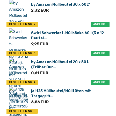
by Amazon Müllbeutel 30 x 60L*
2,32 EUR
BESTSELLER NR. 2
ANGEBOT
Swirl Schwerlast-Müllsäcke 60 l (3 x 12
Beutel...
9,95 EUR
BESTSELLER NR. 3
ANGEBOT
by Amazon Müllbeutel 20 x 50 L
(Früher Our...
0,61 EUR
BESTSELLER NR. 4
ANGEBOT
ja! 125 Müllbeutel/Mülltüten mit
Tragegriff...
6,86 EUR
BESTSELLER NR. 5