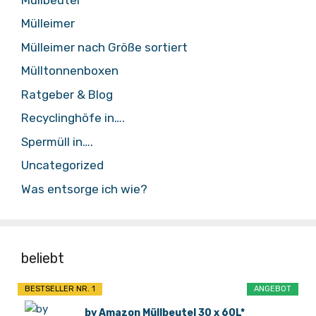
Mülleimer
Mülleimer nach Größe sortiert
Mülltonnenboxen
Ratgeber & Blog
Recyclinghöfe in….
Spermüll in….
Uncategorized
Was entsorge ich wie?
beliebt
BESTSELLER NR. 1
ANGEBOT
by Amazon Müllbeutel 30 x 60L*