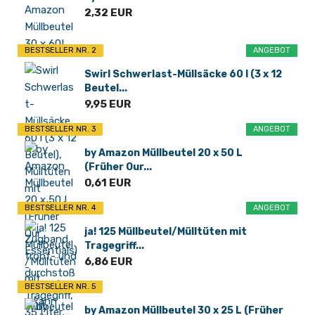
2,32 EUR
BESTSELLER NR. 2
ANGEBOT
Swirl Schwerlast-Müllsäcke 60 l (3 x 12
Beutel...
9,95 EUR
BESTSELLER NR. 3
ANGEBOT
by Amazon Müllbeutel 20 x 50 L
(Früher Our...
0,61 EUR
BESTSELLER NR. 4
ANGEBOT
ja! 125 Müllbeutel/Mülltüten mit
Tragegriff...
6,86 EUR
BESTSELLER NR. 5
by Amazon Müllbeutel 30 x 25 L (Früher