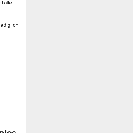
bfälle
ediglich
nlos