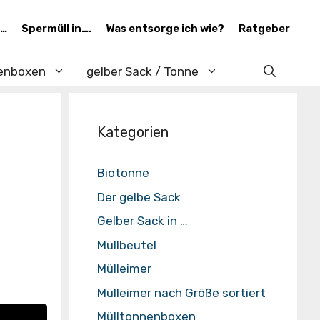
 …
Spermüll in….
Was entsorge ich wie?
Ratgeber
enboxen
gelber Sack / Tonne
Kategorien
Biotonne
Der gelbe Sack
Gelber Sack in …
Müllbeutel
Mülleimer
Mülleimer nach Größe sortiert
Mülltonnenboxen