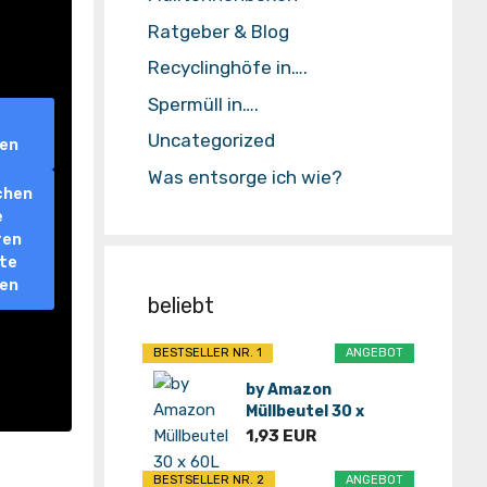
Ratgeber & Blog
Recyclinghöfe in….
Spermüll in….
Uncategorized
ren
Was entsorge ich wie?
chen
e
ren
lte
ren
beliebt
BESTSELLER NR. 1
ANGEBOT
by Amazon
Müllbeutel 30 x
60L*
1,93 EUR
BESTSELLER NR. 2
ANGEBOT