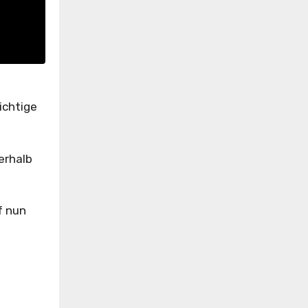
ichtige
erhalb
f nun