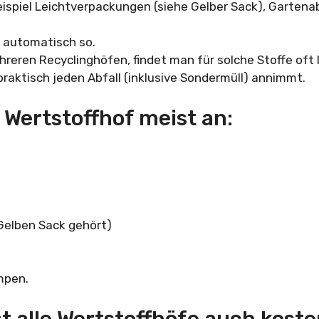
ispiel Leichtverpackungen (siehe Gelber Sack), Gartena
t automatisch so.
eren Recyclinghöfen, findet man für solche Stoffe oft l
aktisch jeden Abfall (inklusive Sondermüll) annimmt.
 Wertstoffhof meist an:
 Gelben Sack gehört)
mpen.
 alle Wertstoffhöfe auch koste