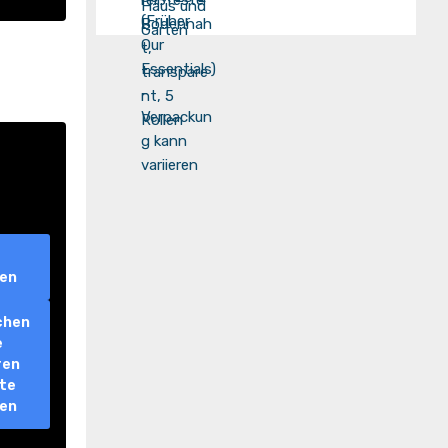
ren
chen
e
ren
lte
ren