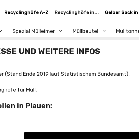
Recyclinghöfe A-Z
Recyclinghöfe in….
Gelber Sack in
Spezial Mülleimer
Müllbeutel
Mülltonn
SSE UND WEITERE INFOS
er (Stand Ende 2019 laut Statistischem Bundesamt).
ghöfe für Müll.
llen in Plauen: