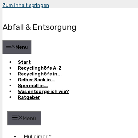
Zum Inhalt springen
Abfall & Entsorgung
Menu
Start
Recyclinghöfe A-Z
Recyclinghöfe in….
Gelber Sack in …
Spermüll in….
Was entsorge ich wie?
Ratgeber
Menü
Mülleimer