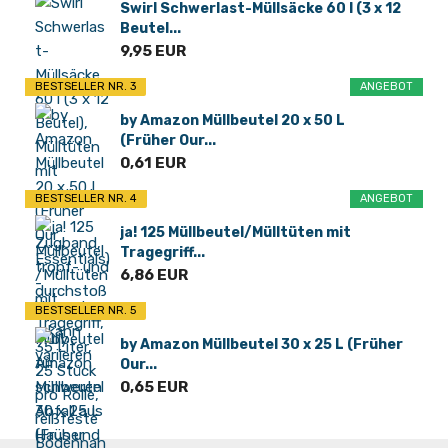
Swirl Schwerlast-Müllsäcke 60 l (3 x 12
Beutel...
9,95 EUR
BESTSELLER NR. 3
ANGEBOT
by Amazon Müllbeutel 20 x 50 L
(Früher Our...
0,61 EUR
BESTSELLER NR. 4
ANGEBOT
ja! 125 Müllbeutel/Mülltüten mit
Tragegriff...
6,86 EUR
BESTSELLER NR. 5
by Amazon Müllbeutel 30 x 25 L (Früher
Our...
0,65 EUR