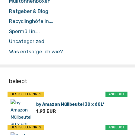
Mülltonnenboxen
Ratgeber & Blog
Recyclinghöfe in….
Spermüll in….
Uncategorized
Was entsorge ich wie?
beliebt
BESTSELLER NR. 1
ANGEBOT
by Amazon Müllbeutel 30 x 60L*
1,93 EUR
BESTSELLER NR. 2
ANGEBOT