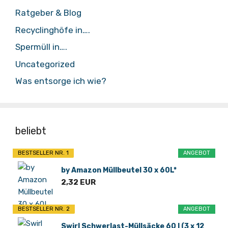
Ratgeber & Blog
Recyclinghöfe in….
Spermüll in….
Uncategorized
Was entsorge ich wie?
beliebt
BESTSELLER NR. 1
ANGEBOT
by Amazon Müllbeutel 30 x 60L*
2,32 EUR
BESTSELLER NR. 2
ANGEBOT
Swirl Schwerlast-Müllsäcke 60 l (3 x 12