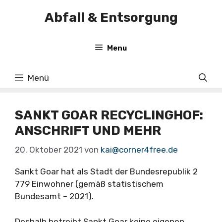
Zum
Abfall & Entsorgung
Inhalt
springen
Menu
Menü
SANKT GOAR RECYCLINGHOF:
ANSCHRIFT UND MEHR
20. Oktober 2021
von
kai@corner4free.de
Sankt Goar hat als Stadt der Bundesrepublik 2
779 Einwohner (gemäß statistischem
Bundesamt – 2021).
Deshalb betreibt Sankt Goar keine eigenen