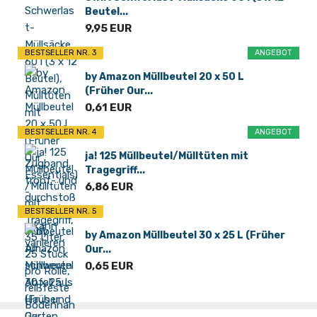
Beutel...
9,95 EUR
BESTSELLER NR. 3
ANGEBOT
by Amazon Müllbeutel 20 x 50 L
(Früher Our...
0,61 EUR
BESTSELLER NR. 4
ANGEBOT
ja! 125 Müllbeutel/Mülltüten mit
Tragegriff...
6,86 EUR
BESTSELLER NR. 5
by Amazon Müllbeutel 30 x 25 L (Früher
Our...
0,65 EUR