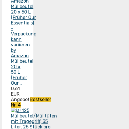
by
Amazon
Müllbeutel
20 x
50 L
(Früher
Our...
0,61
EUR
Angebot
Bestseller
Nr. 4