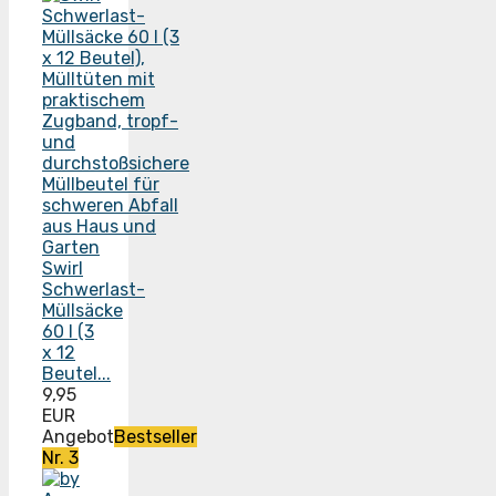
Swirl
Schwerlast-
Müllsäcke
60 l (3
x 12
Beutel...
9,95
EUR
Angebot
Bestseller
Nr. 3