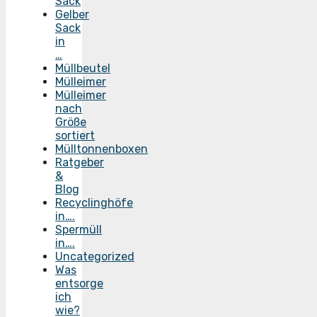
Sack
Gelber
Sack
in
…
Müllbeutel
Mülleimer
Mülleimer
nach
Größe
sortiert
Mülltonnenboxen
Ratgeber
&
Blog
Recyclinghöfe
in….
Spermüll
in….
Uncategorized
Was
entsorge
ich
wie?