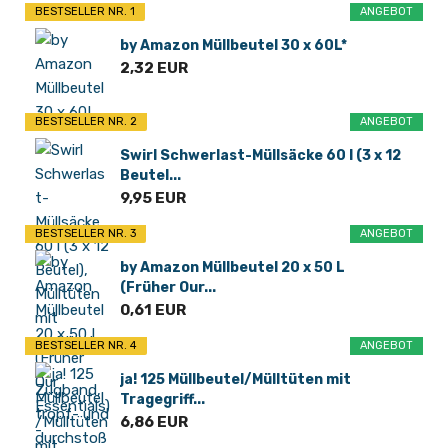
BESTSELLER NR. 1
ANGEBOT
by Amazon Müllbeutel 30 x 60L*
2,32 EUR
BESTSELLER NR. 2
ANGEBOT
Swirl Schwerlast-Müllsäcke 60 l (3 x 12
Beutel...
9,95 EUR
BESTSELLER NR. 3
ANGEBOT
by Amazon Müllbeutel 20 x 50 L
(Früher Our...
0,61 EUR
BESTSELLER NR. 4
ANGEBOT
ja! 125 Müllbeutel/Mülltüten mit
Tragegriff...
6,86 EUR