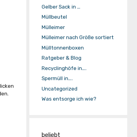
Gelber Sack in …
Müllbeutel
Mülleimer
Mülleimer nach Größe sortiert
Mülltonnenboxen
Ratgeber & Blog
Recyclinghöfe in….
Spermüll in….
licken
Uncategorized
den.
Was entsorge ich wie?
beliebt