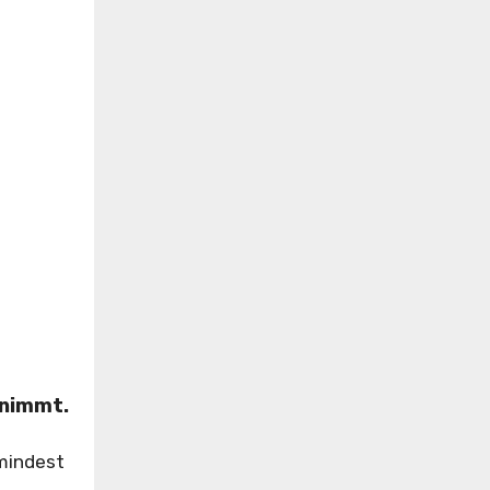
nnimmt.
umindest