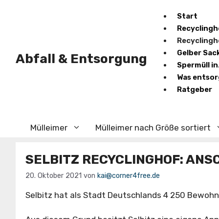
Zum
Start
Inhalt
Recyclingh
springen
Recyclingh
Gelber Sack
Abfall & Entsorgung
Spermüll in
Was entsor
Ratgeber
Mülleimer
Mülleimer nach Größe sortiert
SELBITZ RECYCLINGHOF: ANS
20. Oktober 2021
von
kai@corner4free.de
Selbitz hat als Stadt Deutschlands 4 250 Bewo