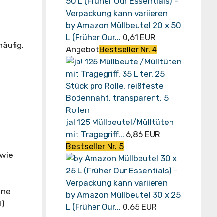
by Amazon Müllbeutel 20 x 50
L (Früher Our...
0,61 EUR
äufig.
Angebot
Bestseller Nr. 4
n
ja! 125 Müllbeutel/Mülltüten
mit Tragegriff...
6,86 EUR
Bestseller Nr. 5
owie
ine
by Amazon Müllbeutel 30 x 25
l)
L (Früher Our...
0,65 EUR