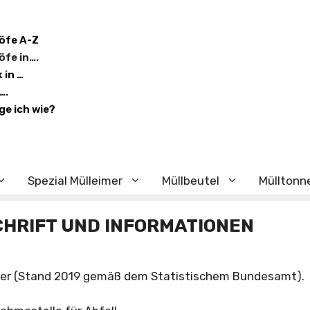
öfe A-Z
öfe in….
 in …
….
ge ich wie?
Spezial Mülleimer
Müllbeutel
Mülltonn
CHRIFT UND INFORMATIONEN
hner (Stand 2019 gemäß dem Statistischem Bundesamt).