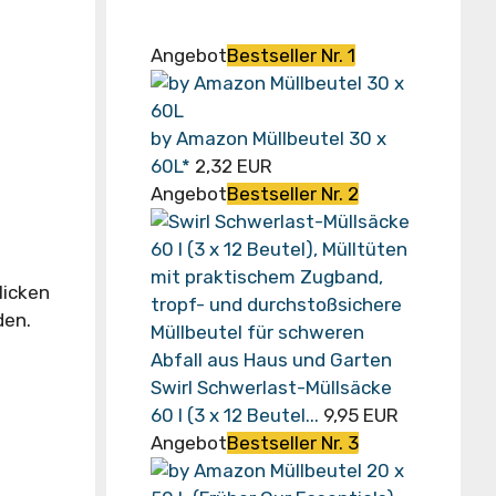
Angebot
Bestseller Nr. 1
by Amazon Müllbeutel 30 x
60L*
2,32 EUR
Angebot
Bestseller Nr. 2
licken
den.
Swirl Schwerlast-Müllsäcke
60 l (3 x 12 Beutel...
9,95 EUR
Angebot
Bestseller Nr. 3