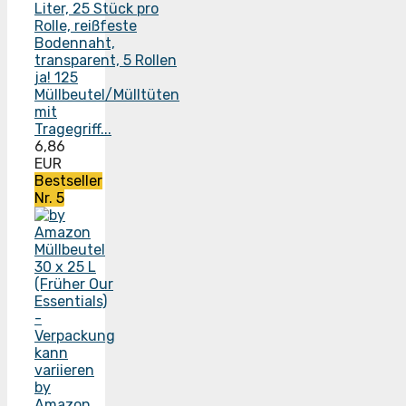
ja! 125
Müllbeutel/Mülltüten
mit
Tragegriff...
6,86
EUR
Bestseller
Nr. 5
by
Amazon