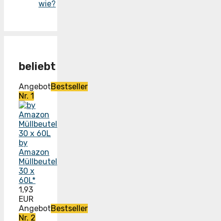
wie?
beliebt
Angebot
Bestseller
Nr. 1
by
Amazon
Müllbeutel
30 x
60L*
1,93
EUR
Angebot
Bestseller
Nr. 2