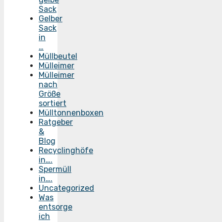
Sack
Gelber
Sack
in
…
Müllbeutel
Mülleimer
Mülleimer
nach
Größe
sortiert
Mülltonnenboxen
Ratgeber
&
Blog
Recyclinghöfe
in….
Spermüll
in….
Uncategorized
Was
entsorge
ich