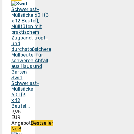
Swirl
Schwerlast-
Müllsäcke
60 l (3
x 12
Beutel...
9,95
EUR
Angebot
Bestseller
Nr. 3