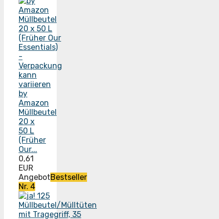
by
Amazon
Müllbeutel
20 x
50 L
(Früher
Our...
0,61
EUR
Angebot
Bestseller
Nr. 4