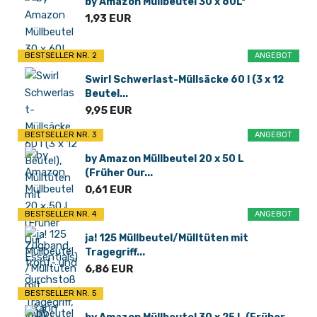
by Amazon Müllbeutel 30 x 60L*
1,93 EUR
BESTSELLER NR. 2
ANGEBOT
Swirl Schwerlast-Müllsäcke 60 l (3 x 12
Beutel...
9,95 EUR
BESTSELLER NR. 3
ANGEBOT
by Amazon Müllbeutel 20 x 50 L
(Früher Our...
0,61 EUR
BESTSELLER NR. 4
ANGEBOT
ja! 125 Müllbeutel/Mülltüten mit
Tragegriff...
6,86 EUR
BESTSELLER NR. 5