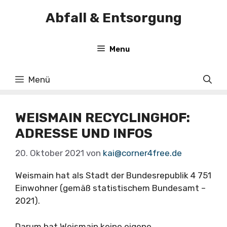
Zum
Abfall & Entsorgung
Inhalt
springen
Menu
Menü
WEISMAIN RECYCLINGHOF:
ADRESSE UND INFOS
20. Oktober 2021
von
kai@corner4free.de
Weismain hat als Stadt der Bundesrepublik 4 751
Einwohner (gemäß statistischem Bundesamt –
2021).
Darum hat Weismain keine eigene