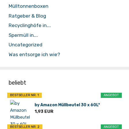
Mülltonnenboxen
Ratgeber & Blog
Recyclinghöfe in….
Spermüll in….
Uncategorized
Was entsorge ich wie?
beliebt
BESTSELLER NR. 1
ANGEBOT
by Amazon Müllbeutel 30 x 60L*
1,93 EUR
BESTSELLER NR. 2
ANGEBOT