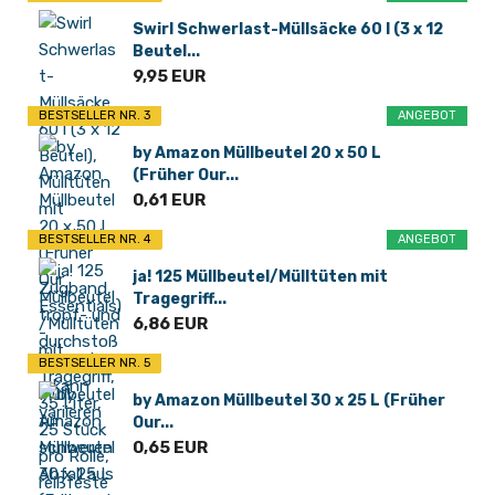
Swirl Schwerlast-Müllsäcke 60 l (3 x 12
Beutel...
9,95 EUR
BESTSELLER NR. 3
ANGEBOT
by Amazon Müllbeutel 20 x 50 L
(Früher Our...
0,61 EUR
BESTSELLER NR. 4
ANGEBOT
ja! 125 Müllbeutel/Mülltüten mit
Tragegriff...
6,86 EUR
BESTSELLER NR. 5
by Amazon Müllbeutel 30 x 25 L (Früher
Our...
0,65 EUR