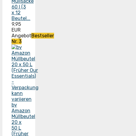
Müllsäcke
60 l (3
x 12
Beutel...
9,95
EUR
Angebot
Bestseller
Nr. 3
by
Amazon
Müllbeutel
20 x
50 L
(Früher