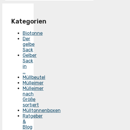
Kategorien
Biotonne
Der
gelbe
Sack
Gelber
Sack
in
…
Müllbeutel
Mülleimer
Mülleimer
nach
Größe
sortiert
Mülltonnenboxen
Ratgeber
&
Blog