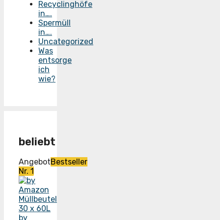
Recyclinghöfe
in….
Spermüll
in….
Uncategorized
Was
entsorge
ich
wie?
beliebt
Angebot
Bestseller
Nr. 1
by