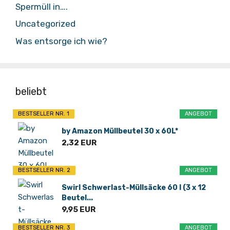
Spermüll in….
Uncategorized
Was entsorge ich wie?
beliebt
BESTSELLER NR. 1
ANGEBOT
by Amazon Müllbeutel 30 x 60L*
2,32 EUR
BESTSELLER NR. 2
ANGEBOT
Swirl Schwerlast-Müllsäcke 60 l (3 x 12
Beutel...
9,95 EUR
BESTSELLER NR. 3
ANGEBOT