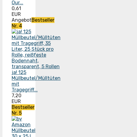
Our...
0,61
EUR
Angebot
Bestseller
Nr. 4
ja! 125
Müllbeutel/Mülltüten
mit
Tragegriff...
7,20
EUR
Bestseller
Nr. 5