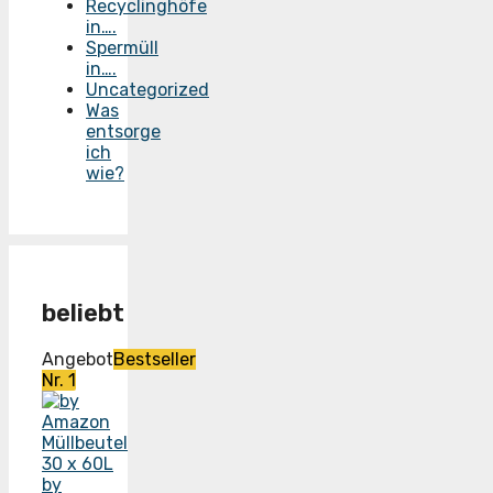
Recyclinghöfe
in….
Spermüll
in….
Uncategorized
Was
entsorge
ich
wie?
beliebt
Angebot
Bestseller
Nr. 1
by