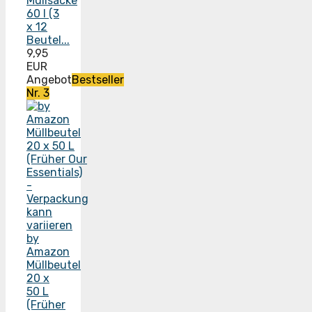
Müllsäcke
60 l (3
x 12
Beutel...
9,95
EUR
Angebot
Bestseller
Nr. 3
by
Amazon
Müllbeutel
20 x
50 L
(Früher