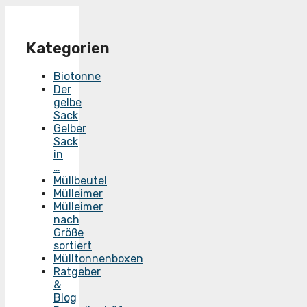
Kategorien
Biotonne
Der
gelbe
Sack
Gelber
Sack
in
…
Müllbeutel
Mülleimer
Mülleimer
nach
Größe
sortiert
Mülltonnenboxen
Ratgeber
&
Blog