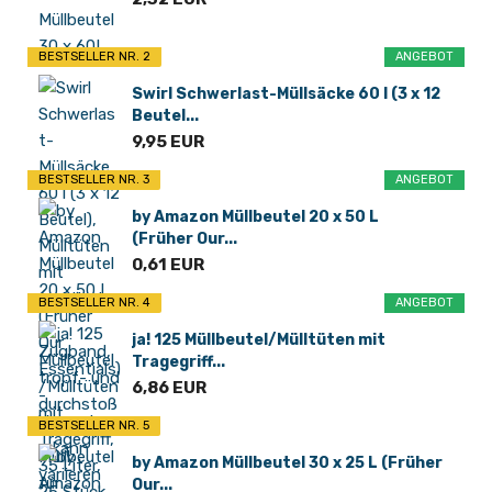
BESTSELLER NR. 2
ANGEBOT
Swirl Schwerlast-Müllsäcke 60 l (3 x 12
Beutel...
9,95 EUR
BESTSELLER NR. 3
ANGEBOT
by Amazon Müllbeutel 20 x 50 L
(Früher Our...
0,61 EUR
BESTSELLER NR. 4
ANGEBOT
ja! 125 Müllbeutel/Mülltüten mit
Tragegriff...
6,86 EUR
BESTSELLER NR. 5
by Amazon Müllbeutel 30 x 25 L (Früher
Our...