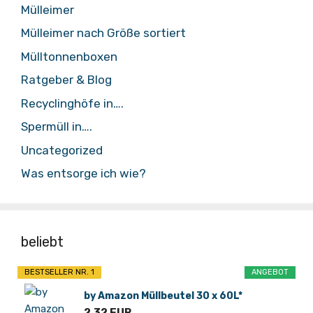
Mülleimer
Mülleimer nach Größe sortiert
Mülltonnenboxen
Ratgeber & Blog
Recyclinghöfe in….
Spermüll in….
Uncategorized
Was entsorge ich wie?
beliebt
BESTSELLER NR. 1
ANGEBOT
by Amazon Müllbeutel 30 x 60L*
2,32 EUR