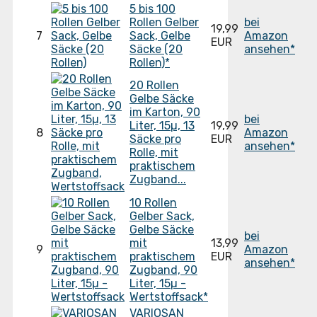
5 bis 100
Rollen Gelber
bei
19,99
7
Sack, Gelbe
Amazon
EUR
Säcke (20
ansehen*
Rollen)*
20 Rollen
Gelbe Säcke
im Karton, 90
bei
Liter, 15µ, 13
19,99
8
Amazon
Säcke pro
EUR
ansehen*
Rolle, mit
praktischem
Zugband...
10 Rollen
Gelber Sack,
Gelbe Säcke
bei
mit
13,99
9
Amazon
praktischem
EUR
ansehen*
Zugband, 90
Liter, 15µ -
Wertstoffsack*
VARIOSAN