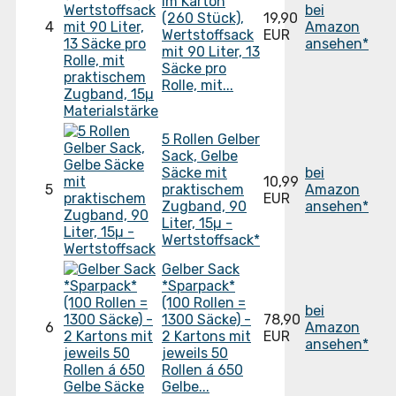
im Karton
bei
(260 Stück),
19,90
4
Amazon
Wertstoffsack
EUR
ansehen*
mit 90 Liter, 13
Säcke pro
Rolle, mit...
5 Rollen Gelber
Sack, Gelbe
Säcke mit
bei
10,99
5
praktischem
Amazon
EUR
Zugband, 90
ansehen*
Liter, 15µ -
Wertstoffsack*
Gelber Sack
*Sparpack*
(100 Rollen =
bei
1300 Säcke) -
78,90
6
Amazon
2 Kartons mit
EUR
ansehen*
jeweils 50
Rollen á 650
Gelbe...