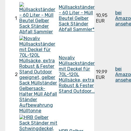
Müllsackständer
- 60 Liter - Müll
bei
10,95
1
Beutel Gelber
Amazo
EUR
Sack Ständer
ansehe
Abfall Sammler*
Novaliv
Müllsackständer
mit Deckel für
bei
19,99
2
70L-120L
Amazo
EUR
Müllsäcke, extra
ansehe
Robust & Fester
Stand Outdoor...