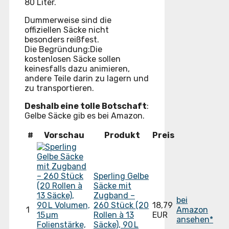
80 Liter.
Dummerweise sind die
offiziellen Säcke nicht
besonders reißfest.
Die Begründung:Die
kostenlosen Säcke sollen
keinesfalls dazu animieren,
andere Teile darin zu lagern und
zu transportieren.
Deshalb eine tolle Botschaft
:
Gelbe Säcke gib es bei Amazon.
#
Vorschau
Produkt
Preis
Sperling Gelbe
Säcke mit
Zugband –
bei
260 Stück (20
18,79
1
Amazon
Rollen à 13
EUR
ansehen*
Säcke), 90 L