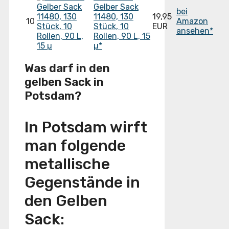
Gelber Sack
bei
11480, 130
19,95
10
Amazon
Stück, 10
EUR
ansehen*
Rollen, 90 L, 15
µ*
Was darf in den
gelben Sack in
Potsdam?
In Potsdam wirft
man folgende
metallische
Gegenstände in
den Gelben
Sack: