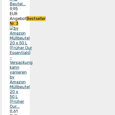
Beutel...
9,95
EUR
Angebot
Bestseller
Nr. 3
by
Amazon
Müllbeutel
20 x
50 L
(Früher
Our...
0,61