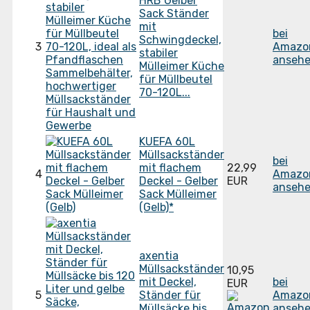
HRB Gelber
Sack Ständer
mit
bei
Schwingdeckel,
3
Amazo
stabiler
ansehe
Mülleimer Küche
für Müllbeutel
70-120L...
KUEFA 60L
Müllsackständer
bei
mit flachem
22,99
4
Amazo
Deckel - Gelber
EUR
ansehe
Sack Mülleimer
(Gelb)*
axentia
Müllsackständer
10,95
mit Deckel,
bei
EUR
5
Ständer für
Amazo
Müllsäcke bis
ansehe