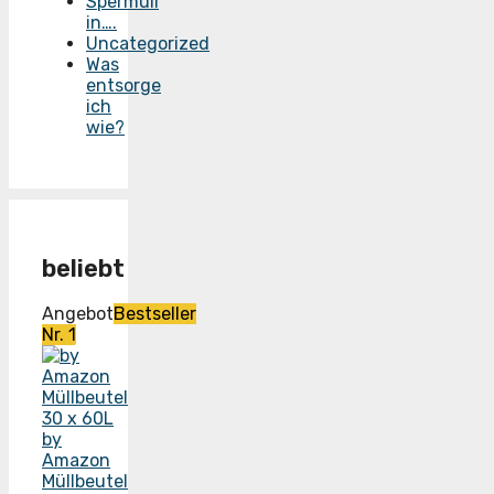
Spermüll
in….
Uncategorized
Was
entsorge
ich
wie?
beliebt
Angebot
Bestseller
Nr. 1
by
Amazon
Müllbeutel