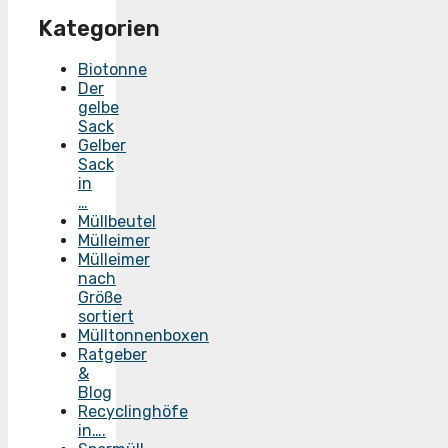
Kategorien
Biotonne
Der
gelbe
Sack
Gelber
Sack
in
…
Müllbeutel
Mülleimer
Mülleimer
nach
Größe
sortiert
Mülltonnenboxen
Ratgeber
&
Blog
Recyclinghöfe
in….