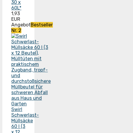
30 x
60L*
1,93
EUR
Angebot
Bestseller
Nr. 2
Swirl
Schwerlast-
Müllsäcke
60 l (3
x 12