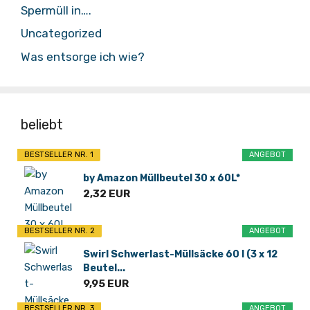
Spermüll in….
Uncategorized
Was entsorge ich wie?
beliebt
BESTSELLER NR. 1
ANGEBOT
by Amazon Müllbeutel 30 x 60L*
2,32 EUR
BESTSELLER NR. 2
ANGEBOT
Swirl Schwerlast-Müllsäcke 60 l (3 x 12
Beutel...
9,95 EUR
BESTSELLER NR. 3
ANGEBOT